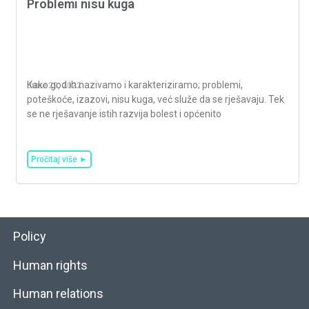
Problemi nisu kuga
Kako god ih nazivamo i karakteriziramo; problemi,
June 29, 2022
poteškoće, izazovi, nisu kuga, već služe da se rješavaju. Tek
se ne rješavanje istih razvija bolest i općenito
Pročitaj više ►
Policy
Human rights
Human relations