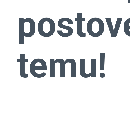
postov
temu!