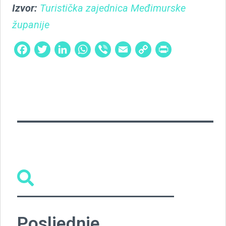
Izvor:
Turistička zajednica Međimurske
županije
Facebook
Twitter
LinkedIn
WhatsApp
Viber
Email
Copy
PrintFri
Link
Posljednje