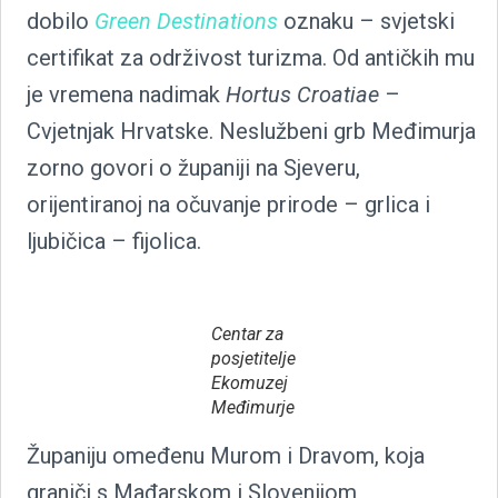
dobilo
Green Destinations
oznaku – svjetski
certifikat za održivost turizma. Od antičkih mu
je vremena nadimak
Hortus Croatiae
–
Cvjetnjak Hrvatske. Neslužbeni grb Međimurja
zorno govori o županiji na Sjeveru,
orijentiranoj na očuvanje prirode – grlica i
ljubičica – fijolica.
Centar za
posjetitelje
Ekomuzej
Međimurje
Županiju omeđenu Murom i Dravom, koja
graniči s Mađarskom i Slovenijom