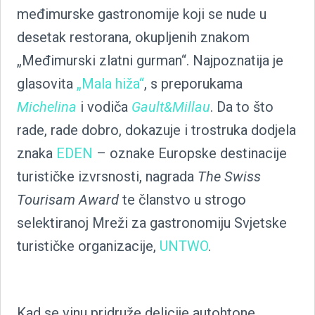
međimurske gastronomije koji se nude u
desetak restorana, okupljenih znakom
„Međimurski zlatni gurman“. Najpoznatija je
glasovita
„Mala hiža“
, s preporukama
Michelina
i vodiča
Gault&Millau
. Da to što
rade, rade dobro, dokazuje i trostruka dodjela
znaka
EDEN
– oznake Europske destinacije
turističke izvrsnosti, nagrada
The Swiss
Tourisam Award
te članstvo u strogo
selektiranoj Mreži za gastronomiju Svjetske
turističke organizacije,
UNTWO
.
Kad se vinu pridruže delicije autohtone,