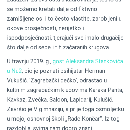
se možemo kretati dalje od fiktivno
zamišljene osi i to često vlastite, zarobljeni u
okove prosječnosti, nerijetko i
ispodposječnosti, tjerajući sve imalo drugačije
što dalje od sebe i tih začaranih krugova.
U travnju 2019. g.,
gost Aleksandra Stankovića
u Nu2
, bio je poznati psihijatar Herman
Vukušić. ‘Zagrebački dečko’, odrastao u
kultnim zagrebačkim klubovima Karaka Panta,
Kavkaz, Zvečka, Saloon, Lapidarij, Kulušić.
Završio je V gimnaziju, a prije toga osmoljetku
u mojoj osnovnoj školi „Rade Končar“. Iz tog
razdoblja, svima nam dobro znani