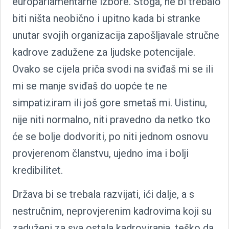
europarlamentarne izbore. Stoga, ne bi trebalo
biti ništa neobično i upitno kada bi stranke
unutar svojih organizacija zapošljavale stručne
kadrove zadužene za ljudske potencijale.
Ovako se cijela priča svodi na sviđaš mi se ili
mi se manje sviđaš do uopće te ne
simpatiziram ili još gore smetaš mi. Uistinu,
nije niti normalno, niti pravedno da netko tko
će se bolje dodvoriti, po niti jednom osnovu
provjerenom članstvu, ujedno ima i bolji
kredibilitet.
Država bi se trebala razvijati, ići dalje, a s
nestručnim, neprovjerenim kadrovima koji su
zaduženi za sva ostala kadroviranja, teško da