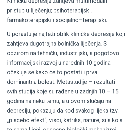
Klinička depresija zahtjeva multimodalni
pristup u liječenju; psihoterapijski,
farmakoterapijski i socijalno–terapijski.
U porastu je najteži oblik kliničke depresije koji
zahtjeva dugotrajna bolnička liječenja. S
obzirom na tehnički, industrijski, a pogotovo
informacijski razvoj u narednih 10 godina
očekuje se kako će to postati i prva
dominantna bolest. Metastudije – rezultati
svih studija koje su rađene u zadnjih 10 – 15
godina na neku temu, a u ovom slučaju na
depresiju, pokazuju da kod svakog lijeka tzv.
„placebo efekt“; visci, katriks, nature, sila koja
te sama liječi, odnosno biološki mehanizmi,