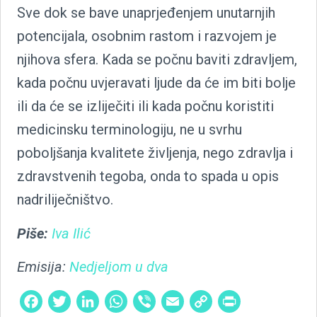
Sve dok se bave unaprjeđenjem unutarnjih
potencijala, osobnim rastom i razvojem je
njihova sfera. Kada se počnu baviti zdravljem,
kada počnu uvjeravati ljude da će im biti bolje
ili da će se izliječiti ili kada počnu koristiti
medicinsku terminologiju, ne u svrhu
poboljšanja kvalitete življenja, nego zdravlja i
zdravstvenih tegoba, onda to spada u opis
nadriliječništvo.
Piše:
Iva Ilić
Emisija:
Nedjeljom u dva
Facebook
Twitter
LinkedIn
WhatsApp
Viber
Email
Copy
PrintFri