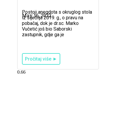
Postoji anegdota s okruglog stola
May 16, 2022
iz siječnja 2019. g., o pravu na
pobačaj, dok je dr.sc. Marko
Vučetić još bio Saborski
zastupnik, gdje ga je
Pročitaj više ►
Policy
Human rights
Human relations